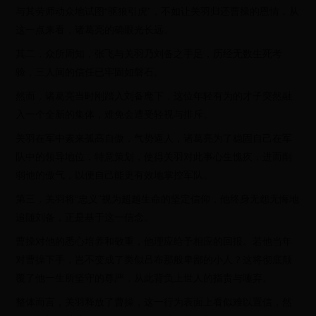
与其劳师动众地试图“驱狼引虎”，不如让关羽归还曹操的恩情，从
这一点来看，诸葛亮的确眼光长远。
其二，众所周知，张飞与关羽乃刘备之手足，历经无数生死考
验，三人间的信任已牢固如磐石。
然而，诸葛亮当时刚踏入刘备麾下，这位年轻有为的才子突然融
入一个全新的集体，难免会遭受轻视与排斥。
关羽在军中素来孤高自傲，气势逼人，诸葛亮为了稳固自己在军
队中的领导地位，特意策划，使得关羽对此事心生愧疚，进而削
弱他的傲气，以便自己能更有效地掌控军队。
第三，关羽将“忠义”视为超越生命的坚定信仰，他终身无怨无悔地
追随刘备，正是基于这一信念。
曹操对他的悉心培养和敬重，他理应给予相应的回报。若他当年
对曹操下手，岂不变成了类似吕布那般卑鄙的小人？这将彻底颠
覆了他一生所坚守的尊严，从此背负上世人的指责与唾弃。
整体而言，关羽释放了曹操，这一行为表面上看似难以置信，然