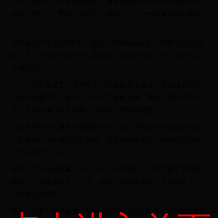
关羽久候不至，终至忍耐极限，遂将曹操所赠之全部财物及一封
亲笔信件留下，整理行装完毕，携两位夫人一同径直返回刘备麾
下。
曹操被誉为“乱世之奸雄”，他怎么可能轻易放走关羽呢？如此杰出
的人才，若不能为我所用，那便绝不能落入他人之手，成为我自
身的隐患。
于是，曹操派遣了人手把守关羽出城的各个要道，意图通过武力
手段来制服关羽。然而，关羽并非等闲之辈，曹操未提供通关文
书，关羽在城门前受阻后，便洞悉了曹操的意图。
当时关羽在外人看来对曹操保持了礼貌，只有在万不得已的情况
下才会对守关的将领进行降服，并且他并未将怒火转移到其他与
此无关的将士身上。
最终，关羽历经重重关卡，斩杀了众多将领，成功摆脱了曹操的
束缚。在历经多次曲折之后，他终于与刘备重逢，并将两位夫人
完好无损地接回。
随后，刘备礼聘了被誉为“卧龙”的诸葛亮担任军师，军队实力逐渐