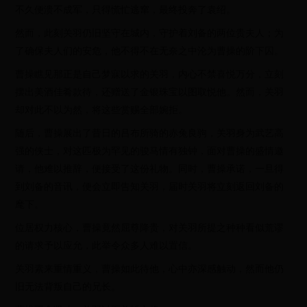
不久便溃不成军，只得慌忙逃窜，最终投奔了袁绍。
然而，此刻关羽仍旧坚守在城内，守护着刘备的两位贵夫人；为
了确保夫人们的安危，他不得不在无奈之中沦为曹操的阶下囚。
曹操瞧见那正是自己梦寐以求的关羽，内心不禁喜悦万分，立刻
摆出美酒佳肴款待，还赠送了金银珠宝以图取悦他。然而，关羽
却对此不以为然，将这些赏赐全部婉拒。
随后，曹操展出了昔日的吕布所骑的赤兔良驹，关羽身为武艺高
强的侠士，对这匹极为罕见的骏马情有独钟，面对曹操的盛情邀
请，他难以推辞，便接受了这份礼物。同时，曹操承诺，一旦得
到刘备的音讯，便会立即告知关羽，届时关羽将立刻返回刘备的
麾下。
位居权力核心，曹操竟然屈尊降贵，对关羽所提之种种看似荒谬
的请求予以应允，此举令众多人难以置信。
关羽素来重情重义，曹操如此待他，心中亦深感触动，然而他仍
旧无法背叛自己的兄长。