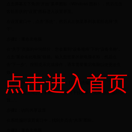
点击屏幕左下角的“开始”菜单图标（Windows 图标），然后点击
齿轮形状的“设置”图标进入设置界面。
在设置窗口中，点击“系统”，然后从左侧菜单列表底部选择“关
于”。
步骤2：重命名电脑
在“关于”页面的中间部分，您会看到“设备规格”下的“设备名称”。
点击“重命名此电脑”链接。输入您想要的新电脑名称，然后点
击“下一步”。按照提示完成操作，通常需要重启电脑以使更改生
点击进入首页
效。
在 Mac 系统中重命名电脑步骤1：打开系统偏好设置
点击桌面左上角的苹果图标，然后从下拉菜单中选择“系统偏好设
置...”。
步骤2：访问共享设置
在系统偏好设置窗口中，找到并点击“共享”图标。
步骤3：重命名电脑