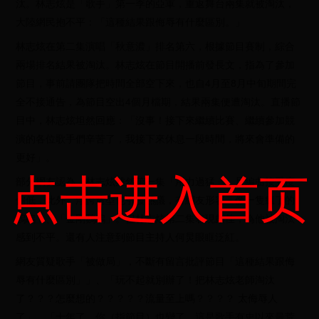
汰。林志炫是「歌手」第一季的亞軍，重返舞台兩集就被淘汰，
大陸網民抱不平：「這種結果跟侮辱有什麼區別。」
林志炫在第二集演唱「秋意濃」排名第六，根據節目賽制，綜合
兩場排名結果被淘汰。林志炫在節目開播前發長文，指為了參加
節目，事前請團隊把時間全部空下來，也自4月至8月中旬期間完
全不接通告，為節目空出4個月檔期，結果兩集便遭淘汰。直播節
目中，林志炫坦然回應：「沒事！接下來繼續比賽、繼續參加競
演的各位歌手們辛苦了，我接下來休息一段時間，將來會準備的
更好」。
点击进入首页
部分網友認為，林志炫雖然第一集「用力過猛」，且編曲接受度
偏低，此外，浮誇造型也引發熱議，有網友形容「像一隻瘋了的
鸚鵡」、「金剛鸚鵡」。但林志炫第二集表現頗佳，為他被淘汰
感到不平。還有人注意到節目主持人何炅眼眶泛紅。
網友質疑歌手「被做局」，不斷有留言批評節目「這種結果跟侮
辱有什麼區別」」、「玩不起就別辦了！把林志炫老師淘汰
了？？？怎麼想的？？？？？流量至上嗎？？？？ 太侮辱人
了」、「十年了，你（指節目）也變了，這是歌手有史以來最荒