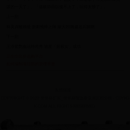
謬的一天了」、「這破節目以後不上了，玩得太髒了」。
上一則
林美貞離婚後 新劇憔悴上陣 嫁大20幾歲老兵關聰
下一則
王淨驚艷南法時尚秀 追星「超殺女」成功
卫生巾比价选购平台
如何编制项目部的管理手册
友情链接：
COPYRIGHT © 2022 世界杯扩军_世界杯预选赛亚洲区积分榜 - CDYKG
K.COM ALL RIGHTS RESERVED.