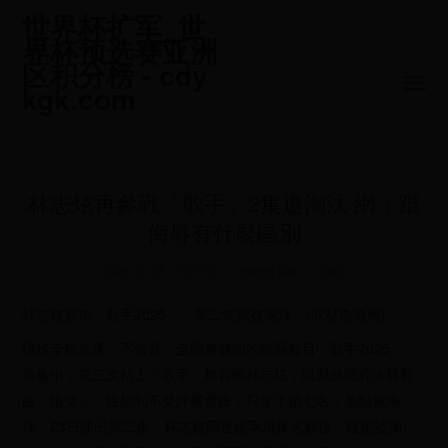
世界杯扩军_世
界杯预选赛亚洲
区积分榜 - cdy
kgk.com
林志炫再參戰「歌手」2集遭淘汰 網：跟
侮辱有什麼區別
2025-06-18 11:57:12
cctv5世界杯
3960
林志炫參加「歌手2025」，第二集就被淘汰。(取材自微博)
標榜全程直播、不修音、全開麥競唱的綜藝節目「歌手2025」，
首集中，第三次站上「歌手」舞台的林志炫，以戲曲唱腔詮釋歌
曲「悟空」，沒想到不受評審青睞，只拿了第七名，差點被淘
汰，23日播出第二集，林志炫因連續兩場排名殿後，確定被淘