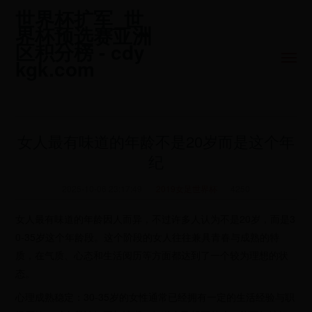
世界杯扩军_世
界杯预选赛亚洲
区积分榜 - cdy
kgk.com
女人最有味道的年龄不是20岁而是这个年
纪
2025-10-06 23:17:49
2019女足世界杯
4250
女人最有味道的年龄因人而异，不过许多人认为不是20岁，而是3
0-35岁这个年龄段。这个阶段的女人往往兼具青春与成熟的特
质，在气质、心态和生活阅历等方面都达到了一个较为理想的状
态。
心理成熟稳定：30-35岁的女性通常已经拥有一定的生活经验与职