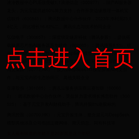
液冷数据中心PUE值突破1.1浪潮信息（000977）：国产AI服务器
龙头，为元宝提供超50%算力支持，合作开发边缘推理一体机宝
信软件（600845）：腾讯数据中心合作伙伴，2023年净利润25.5
4亿元，同比增长16.82%二、腾讯生态与技术协同企业
弘信电子（300657）：深度绑定燧原科技（腾讯参股），提供搭
点击进入首页
载燧原芯片的AI服务器东华软件（002065）：腾讯持股8.5%，联
合开发AI医疗影像系统，适配DeepSeek模型微盟集团（02013.H
K）：自研大模型集成DeepSeek技术，入驻元宝品牌智能体专区
阅文集团（00772.HK）：接入DeepSeek-R1模型探索AI网文创
作，与元宝内容生态协同三、其他关联企业
亚康股份（301085）：腾讯云服务供应商云赛智联（60060
2）：腾讯数据中心合作伙伴，受益算力需求增长博思软件（300
525）：基于元宝开发AI财税助手，腾讯持股8%港股标的
腾讯控股（00700.HK）：元宝开发主体，整合混元与DeepSeek
模型其他涉及公司包括泛微网络、南天信息、同有科技等
女人最有味道的年龄不是20岁而是这个年纪