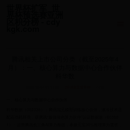
世界杯扩军_世
界杯预选赛亚洲
区积分榜 - cdy
kgk.com
腾讯相关上市公司分类（截至2025年4
月）：一、核心算力与数据中心合作伙伴
科华数
2025-10-07 01:13:06
2019女足世界杯
7418
一、核心算力与数据中心合作伙伴
科华数据（002335）：腾讯混元模型训练核心伙伴，液冷技术适
配高功耗环境，获腾讯“最佳绿色算力伙伴”认证数据港（60388
1）：运营腾讯长三角AI算力枢纽，承接元宝30%推理算力需求，